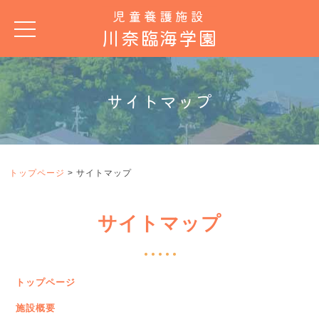
児童養護施設
川奈臨海学園
MENU
トップページ
サイトマップ
施設概要
病児保育
子育て短期支援
トップページ
> サイトマップ
子どもたちの生活
サイトマップ
採用情報
お問い合わせ
トップページ
情報公開
施設概要